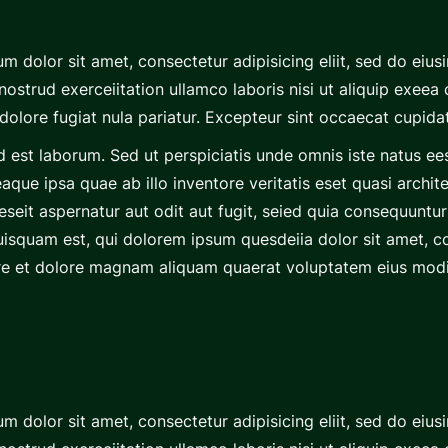
m dolor sit amet, consectetur adipisicing eliit, sed do eius
ostrud exerceiitation ullamco laboris nisi ut aliquip exee
idolore fugiat nula pariatur. Excepteur sint occaecat cupida
 id est laborum. Sed ut perspiciatis unde omnis iste natus e
ue ipsa quae ab illo inventore veritatis eset quasi archite
eit aspernatur aut odit aut fugit, seied quia consequuntur
squam est, qui dolorem ipsum quesdeiia dolor sit amet, cons
e et dolore magnam aliquam quaerat voluptatem eius modi 
m dolor sit amet, consectetur adipisicing eliit, sed do eius