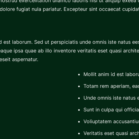
ostrud exerceiitation ullamco laboris nisi ut aliquip exee
idolore fugiat nula pariatur. Excepteur sint occaecat cupida
 id est laborum. Sed ut perspiciatis unde omnis iste natus e
ue ipsa quae ab illo inventore veritatis eset quasi archite
seit aspernatur.
Mollit anim id est labor
Totam rem aperiam, ea
Unde omnis iste natus e
Sunt in culpa qui offici
Voliuptatem accusanti
Veritatis eset quasi arc