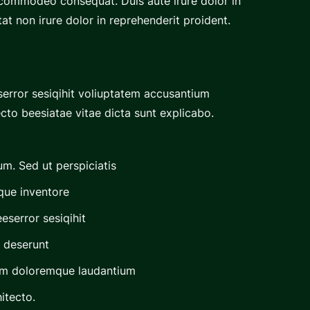
a commodeo consequat. Duis aute irure dolor in
tat non irure dolor in reprehenderit proident.
eserror sesiqihit voliuptatem accusantium
cto beesiatae vitae dicta sunt explicabo.
um. Sed ut perspiciatis
que inventore
eserror sesiqihit
a deserunt
um doloremque laudantium
hitecto.