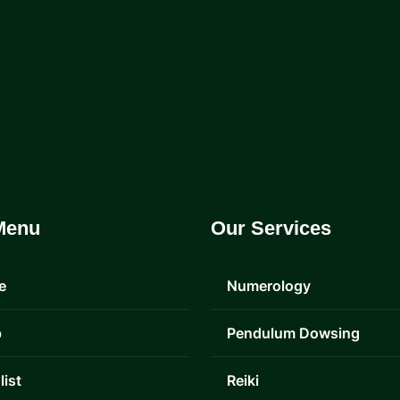
Menu
Our Services
e
Numerology
p
Pendulum Dowsing
list
Reiki