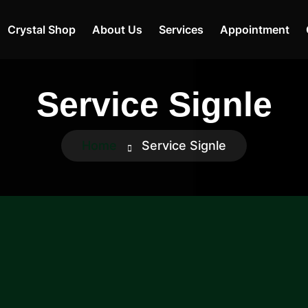
Crystal Shop
About Us
Services
Appointment
Service Signle
Home
Service Signle