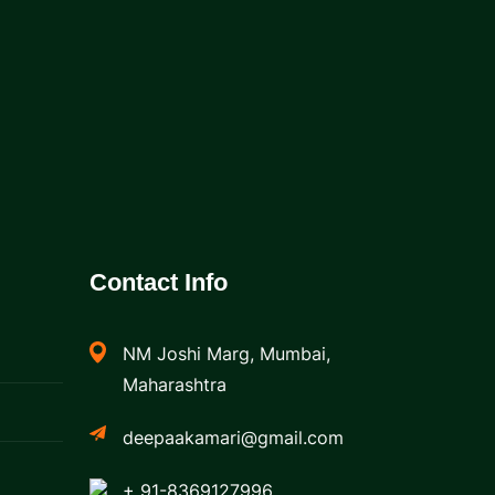
Contact Info
NM Joshi Marg, Mumbai,
Maharashtra
deepaakamari@gmail.com
+ 91-8369127996